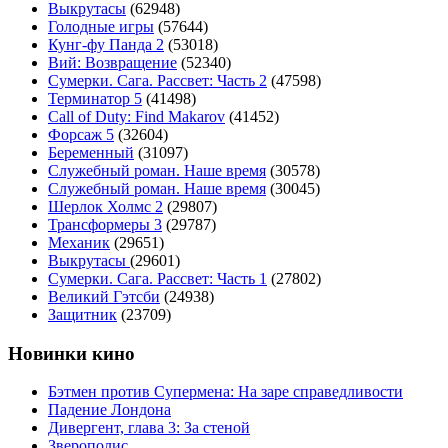
Выкрутасы
(62948)
Голодные игры
(57644)
Кунг-фу Панда 2
(53018)
Вий: Возвращение
(52340)
Сумерки. Сага. Рассвет: Часть 2
(47598)
Терминатор 5
(41498)
Call of Duty: Find Makarov
(41452)
Форсаж 5
(32604)
Беременный
(31097)
Служебный роман. Наше время
(30578)
Служебный роман. Наше время
(30045)
Шерлок Холмс 2
(29807)
Трансформеры 3
(29787)
Механик
(29651)
Выкрутасы
(29601)
Сумерки. Сага. Рассвет: Часть 1
(27802)
Великий Гэтсби
(24938)
Защитник
(23709)
Новинки кино
Бэтмен против Супермена: На заре справедливости
Падение Лондона
Дивергент, глава 3: За стеной
Зверополис