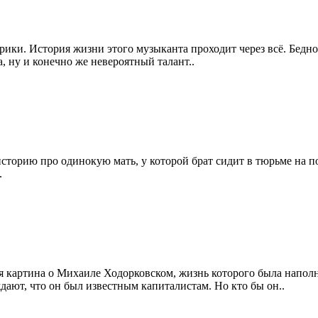
ки. История жизни этого музыканта проходит через всё. Бедное 
, ну и конечно же невероятный талант..
торию про одинокую мать, у которой брат сидит в тюрьме на по
.
я картина о Михаиле Ходорковском, жизнь которого была напо
дают, что он был известным капиталистам. Но кто бы он..