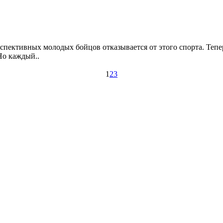
пективных молодых бойцов отказывается от этого спорта. Тепер
Но каждый..
1
2
3