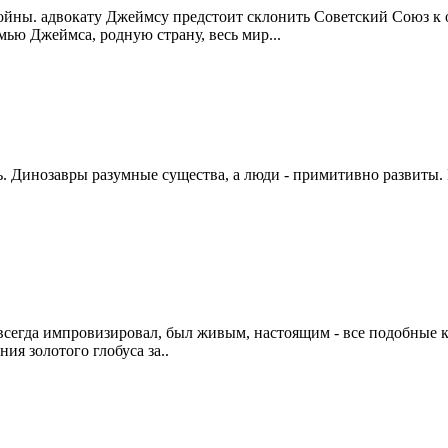
йны. адвокату Джеймсу предстоит склонить Советский Союз к о
мью Джеймса, родную страну, весь мир...
. Динозавры разумные существа, а люди - примитивно развиты. 
всегда импровизировал, был живым, настоящим - все подобные к
я золотого глобуса за..