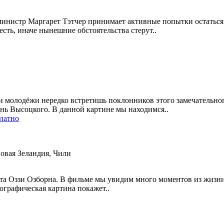
министр Маргарет Тэтчер принимает активные попытки остаться н
сть, иначе нынешние обстоятельства стерут..
и молодёжи нередко встретишь поклонников этого замечательно
нь Высоцкого. В данной картине мы находимся..
латно
овая Зеландия, Чили
та Оззи Озборна. В фильме мы увидим много моментов из жизни
ографическая картина покажет..