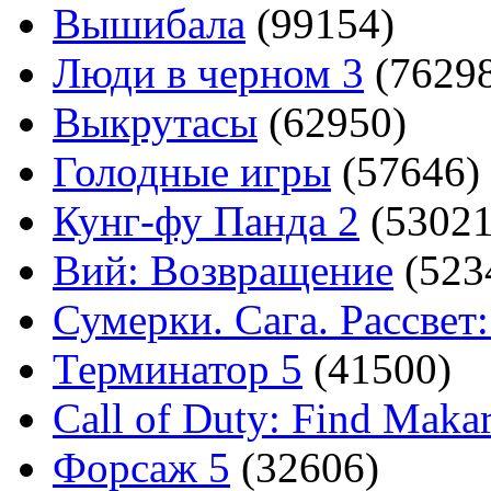
Вышибала
(99154)
Люди в черном 3
(7629
Выкрутасы
(62950)
Голодные игры
(57646)
Кунг-фу Панда 2
(53021
Вий: Возвращение
(523
Сумерки. Сага. Рассвет:
Терминатор 5
(41500)
Call of Duty: Find Maka
Форсаж 5
(32606)