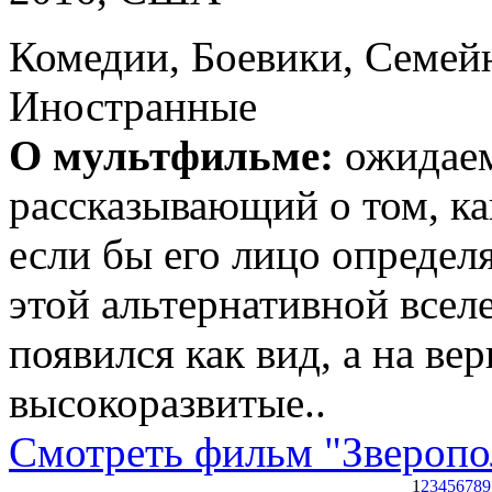
Комедии, Боевики, Семей
Иностранные
О мультфильме:
ожидаем
рассказывающий о том, к
если бы его лицо определ
этой альтернативной всел
появился как вид, а на в
высокоразвитые..
Смотреть фильм "Зверопо
1
2
3
4
5
6
7
8
9