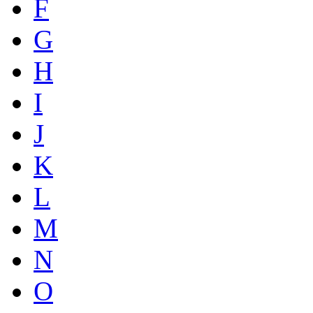
F
G
H
I
J
K
L
M
N
O