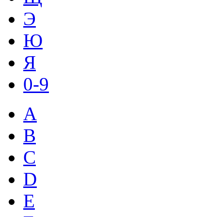
Э
Ю
Я
0-9
A
B
C
D
E