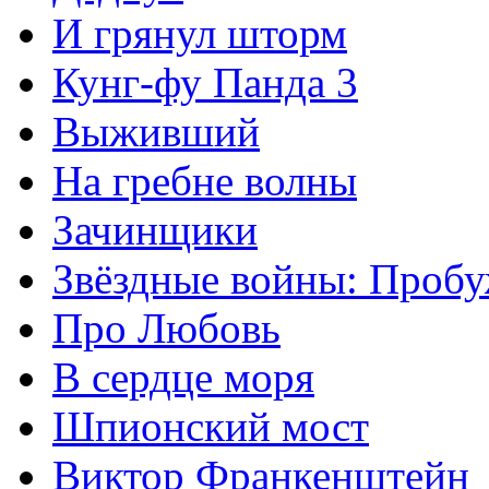
И грянул шторм
Кунг-фу Панда 3
Выживший
На гребне волны
Зачинщики
Звёздные войны: Проб
Про Любовь
В сердце моря
Шпионский мост
Виктор Франкенштейн