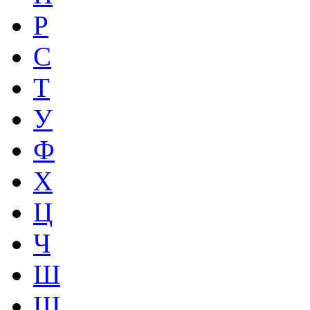
Р
С
Т
У
Ф
Х
Ц
Ч
Ш
Щ