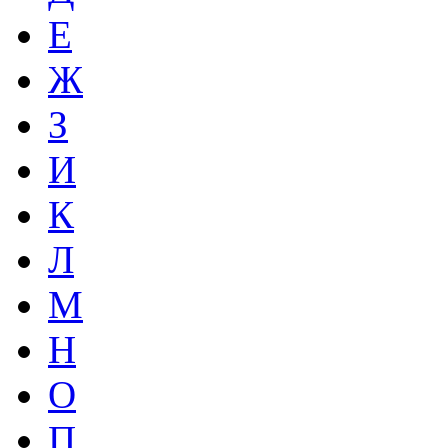
Е
Ж
З
И
К
Л
М
Н
О
П