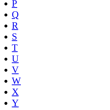
P
Q
R
S
T
U
V
W
X
Y