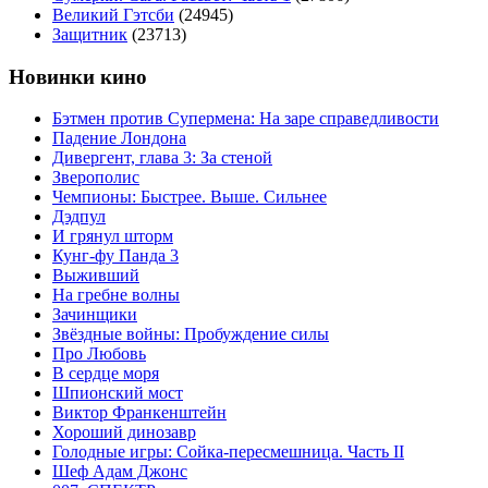
Великий Гэтсби
(24945)
Защитник
(23713)
Новинки кино
Бэтмен против Супермена: На заре справедливости
Падение Лондона
Дивергент, глава 3: За стеной
Зверополис
Чемпионы: Быстрее. Выше. Сильнее
Дэдпул
И грянул шторм
Кунг-фу Панда 3
Выживший
На гребне волны
Зачинщики
Звёздные войны: Пробуждение силы
Про Любовь
В сердце моря
Шпионский мост
Виктор Франкенштейн
Хороший динозавр
Голодные игры: Сойка-пересмешница. Часть II
Шеф Адам Джонс