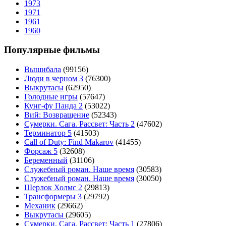
1973
1971
1961
1960
Популярные фильмы
Вышибала
(99156)
Люди в черном 3
(76300)
Выкрутасы
(62950)
Голодные игры
(57647)
Кунг-фу Панда 2
(53022)
Вий: Возвращение
(52343)
Сумерки. Сага. Рассвет: Часть 2
(47602)
Терминатор 5
(41503)
Call of Duty: Find Makarov
(41455)
Форсаж 5
(32608)
Беременный
(31106)
Служебный роман. Наше время
(30583)
Служебный роман. Наше время
(30050)
Шерлок Холмс 2
(29813)
Трансформеры 3
(29792)
Механик
(29662)
Выкрутасы
(29605)
Сумерки. Сага. Рассвет: Часть 1
(27806)