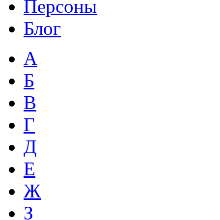
Персоны
Блог
А
Б
В
Г
Д
Е
Ж
З