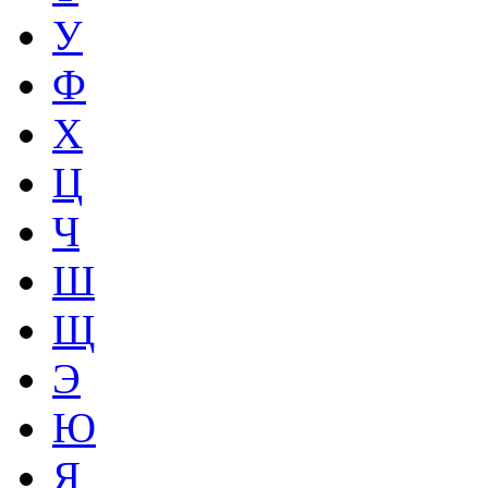
У
Ф
Х
Ц
Ч
Ш
Щ
Э
Ю
Я