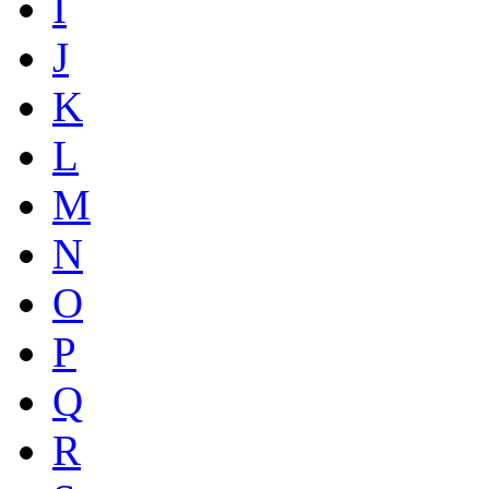
I
J
K
L
M
N
O
P
Q
R