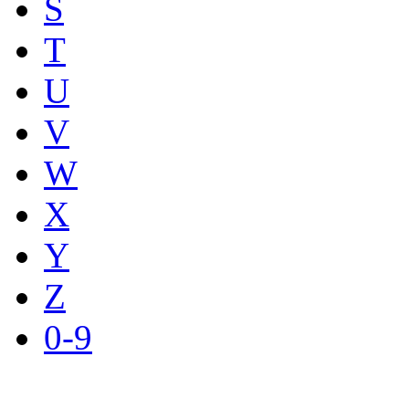
S
T
U
V
W
X
Y
Z
0-9