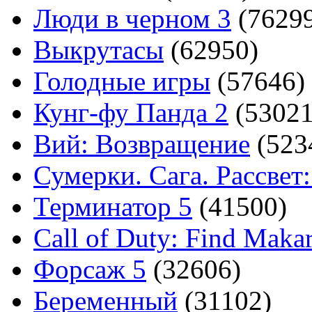
Люди в черном 3
(7629
Выкрутасы
(62950)
Голодные игры
(57646)
Кунг-фу Панда 2
(53021
Вий: Возвращение
(523
Сумерки. Сага. Рассвет:
Терминатор 5
(41500)
Call of Duty: Find Maka
Форсаж 5
(32606)
Беременный
(31102)