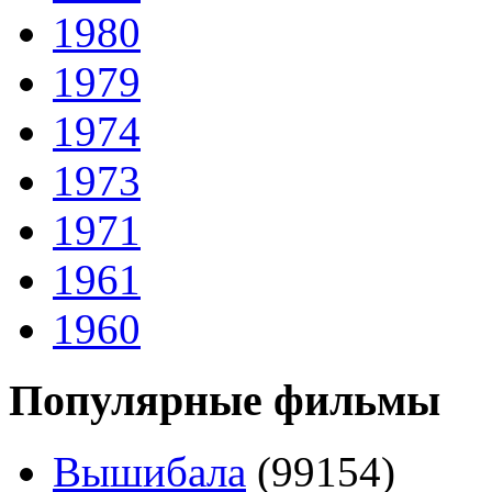
1980
1979
1974
1973
1971
1961
1960
Популярные фильмы
Вышибала
(99154)