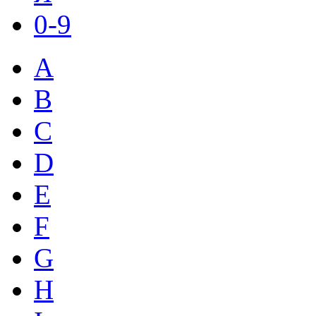
0-9
A
B
C
D
E
F
G
H