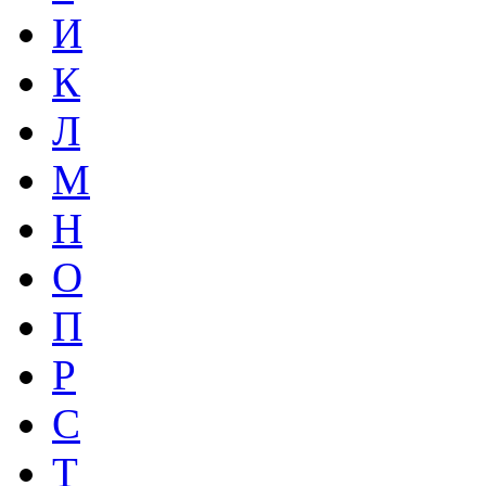
И
К
Л
М
Н
О
П
Р
С
Т